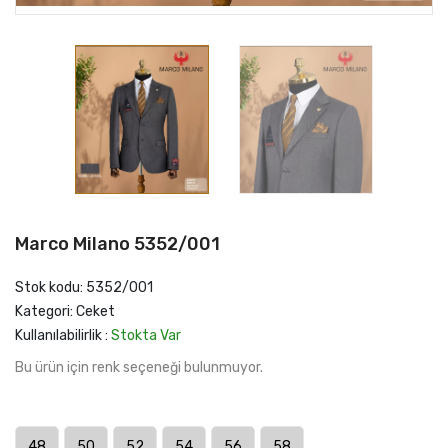
Marco Milano 5352/001
Stok kodu: 5352/001
Kategori: Ceket
Kullanılabilirlik :
Stokta Var
Bu ürün için renk seçeneği bulunmuyor.
48
50
52
54
56
58