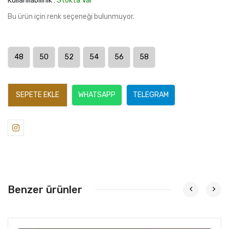
Kullanılabilirlik :
Stokta Var
Bu ürün için renk seçeneği bulunmuyor.
48
50
52
54
56
58
SEPETE EKLE
WHATSAPP
TELEGRAM
Benzer ürünler