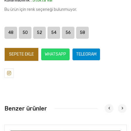
Kullanılabilirlik :
Stokta Var
Bu ürün için renk seçeneği bulunmuyor.
48
50
52
54
56
58
SEPETE EKLE
WHATSAPP
TELEGRAM
Benzer ürünler