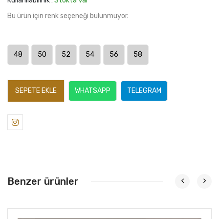
Kullanılabilirlik :
Stokta Var
Bu ürün için renk seçeneği bulunmuyor.
48
50
52
54
56
58
SEPETE EKLE
WHATSAPP
TELEGRAM
Benzer ürünler